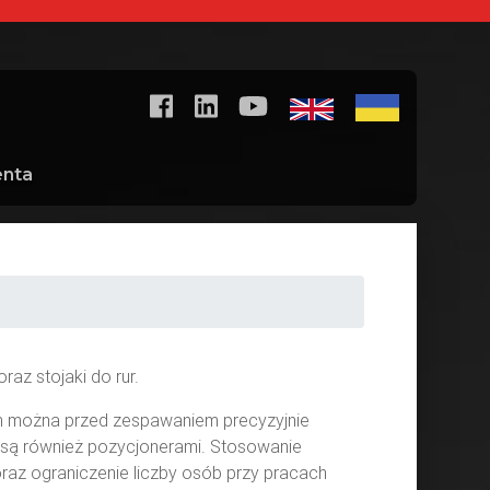
enta
az stojaki do rur.
nim można przed zespawaniem precyzyjnie
 są również pozycjonerami. Stosowanie
az ograniczenie liczby osób przy pracach