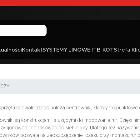
tualności
Kontakt
SYSTEMY LINOWE ITB-KOT
Strefa Kli
ICZY
przętu spawalniczego należą centrowniki, klamry trójpunktowe or
owniki są konstrukcjami, służącymi do mocowania rur. Dzięki 
ycjonować i dopasować do siebie rury. Dlatego też nazywane
owników pozwala na zaoszczędzenie czasu przy montażu rur or