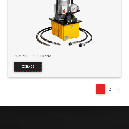
POMPA ELEKTRYCZNA
ZOBACZ
‹
1
2
›