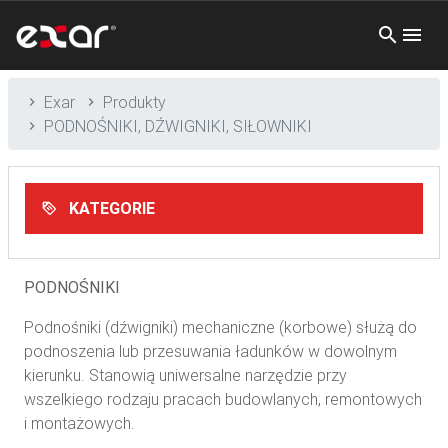
Exar
Produkty
PODNOŚNIKI, DŹWIGNIKI, SIŁOWNIKI
KATEGORIE
PODNOŚNIKI
Podnośniki (dźwigniki) mechaniczne (korbowe) służą do
podnoszenia lub przesuwania ładunków w dowolnym
kierunku. Stanowią uniwersalne narzędzie przy
wszelkiego rodzaju pracach budowlanych, remontowych
i montażowych.