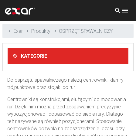
Exar
Produkty
OSPRZĘT SPAWALNICZY
KATEGORIE
Do osprzętu spawalniczego należą centrowniki, klamry
trójpunktowe oraz stojaki do rur.
Centrowniki są konstrukcjami, służącymi do mocowania
rur. Dzięki nim można przed zespawaniem precyzyjnie
wypozycjonować i dopasować do siebie rury. Dlatego
też nazywane są również pozycjonerami. Stosowanie
centrowników pozwala na zaoszczędzenie czasu przy
montażu rur oraz ograniczenie liczby osób przy pracach